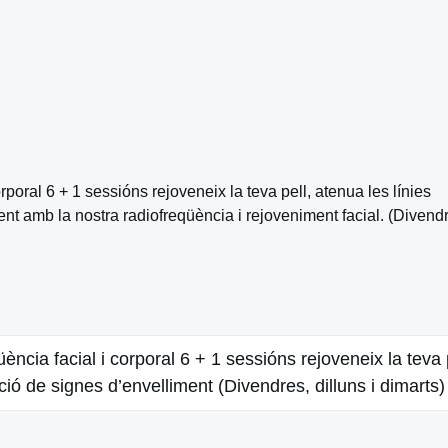
l 6 + 1 sessións rejoveneix la teva pell, atenua les línies
ment amb la nostra radiofreqüència i rejoveniment facial. (Divend
 facial i corporal 6 + 1 sessións rejoveneix la teva p
ició de signes d’envelliment (Divendres, dilluns i dimarts)