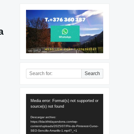
a
Search
Search
for:
Reproductor
Media error: Format(s) not supported or
de
source(s) not found
vídeo
Descargar archivo:
https://blackfridayandorra.com/wp-
content/uploads/2025/07/Pin-de-Pinterest-Curso-
SEO-Sencillo-Amarillo-1.mp4?_=1