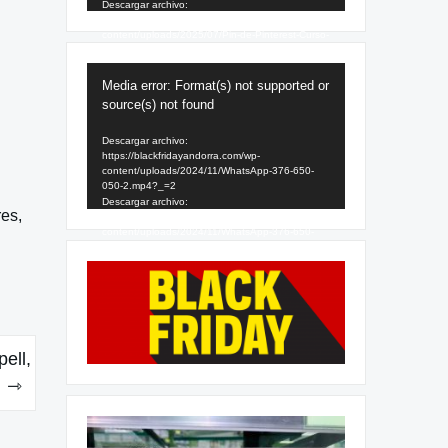
Descargar archivo:
https://blackfridayandorra.com/wp-
content/uploads/2025/07/Pin-de-Pinterest-Curso-
SEO-Sencillo-Amarillo-1.mp4?_=1
Reproductor
Media error: Format(s) not supported or
de
source(s) not found
vídeo
Descargar archivo:
https://blackfridayandorra.com/wp-
content/uploads/2024/11/WhatsApp-376-650-
050-2.mp4?_=2
Descargar archivo:
res,
https://blackfridayandorra.com/wp-
content/uploads/2024/11/WhatsApp-376-650-
050-2.mp4?_=2
ell,