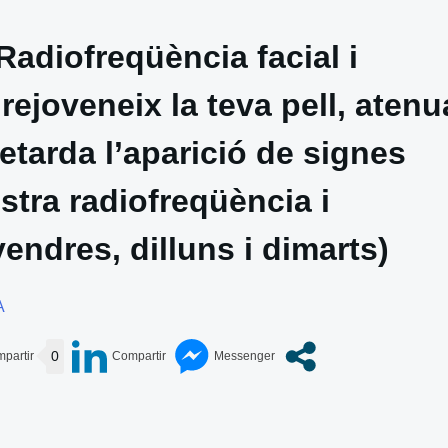
iofreqüència facial i
rejoveneix la teva pell, atenu
retarda l’aparició de signes
stra radiofreqüència i
vendres, dilluns i dimarts)
A
0