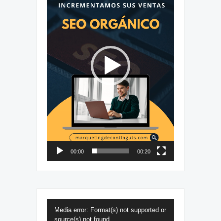
00:00
00:20
Reproductor
Media error: Format(s) not supported or
de
source(s) not found