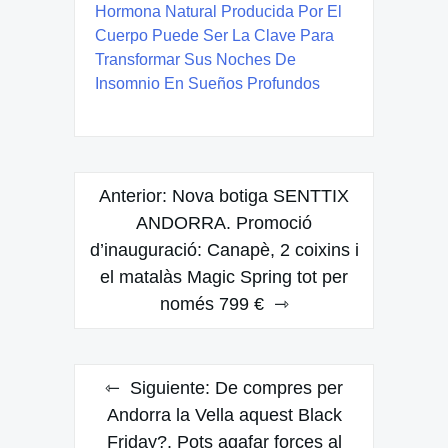
Hormona Natural Producida Por El
Cuerpo Puede Ser La Clave Para
Transformar Sus Noches De
Insomnio En Sueños Profundos
Navegación
Anterior:
Nova botiga SENTTIX
de
ANDORRA. Promoció
d’inauguració: Canapè, 2 coixins i
entradas
el matalàs Magic Spring tot per
només 799 €
Siguiente:
De compres per
Andorra la Vella aquest Black
Friday?. Pots agafar forces al