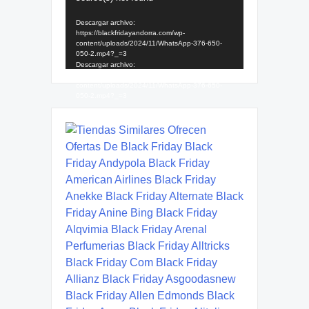
vídeo
Descargar archivo:
https://blackfridayandorra.com/wp-
content/uploads/2024/11/WhatsApp-376-650-
050-2.mp4?_=3
Descargar archivo:
https://blackfridayandorra.com/wp-
content/uploads/2024/11/WhatsApp-376-650-
050-2.mp4?_=3