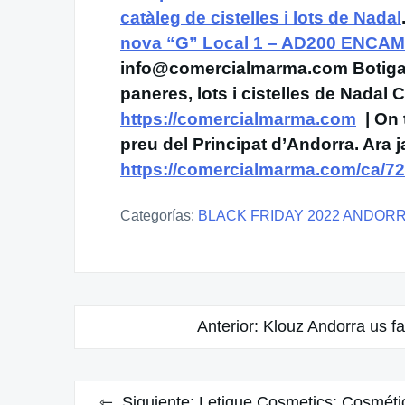
catàleg de cistelles i lots de Nadal
nova “G” Local 1 – AD200 ENCA
info@comercialmarma.com Botiga
paneres, lots i cistelles de Nadal 
https://comercialmarma.com
| On 
preu del Principat d’Andorra. Ara
https://comercialmarma.com/ca/720
Categorías:
BLACK FRIDAY 2022 ANDORR
Navegación
Anterior:
Klouz Andorra us fa 
de
entradas
Siguiente:
Letique Cosmetics: Cosmétic