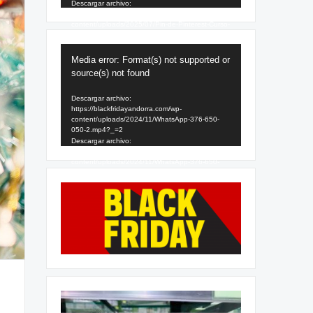
Descargar archivo:
https://blackfridayandorra.com/wp-
content/uploads/2025/07/Pin-de-Pinterest-Curso-
SEO-Sencillo-Amarillo-1.mp4?_=1
Reproductor
Media error: Format(s) not supported or
de
source(s) not found
vídeo
Descargar archivo:
https://blackfridayandorra.com/wp-
content/uploads/2024/11/WhatsApp-376-650-
050-2.mp4?_=2
Descargar archivo:
https://blackfridayandorra.com/wp-
content/uploads/2024/11/WhatsApp-376-650-
050-2.mp4?_=2