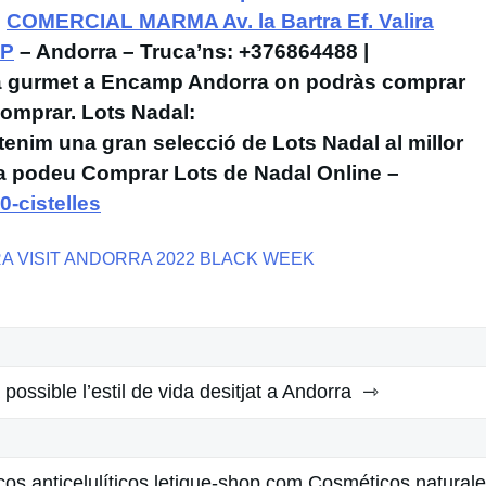
.
COMERCIAL MARMA Av. la Bartra Ef. Valira
MP
– Andorra – Truca’ns: +376864488 |
 gurmet a Encamp Andorra on podràs comprar
Comprar. Lots Nadal:
tenim una gran selecció de Lots Nadal al millor
 ja podeu Comprar Lots de Nadal Online –
-cistelles
A VISIT ANDORRA 2022 BLACK WEEK
possible l’estil de vida desitjat a Andorra
os anticelulíticos letique-shop.com Cosméticos natural