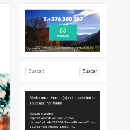
Buscar:
Buscar
Reproductor
Media error: Format(s) not supported or
de
source(s) not found
vídeo
Descargar archivo:
https://blackfridayandorra.com/wp-
content/uploads/2025/07/Pin-de-Pinterest-Curso-
SEO-Sencillo-Amarillo-1.mp4?_=1