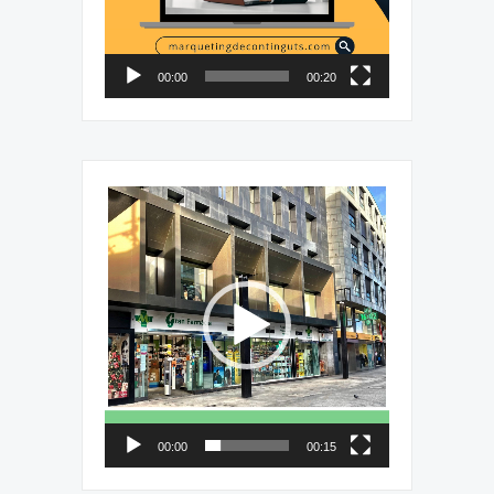
00:00
00:20
Reproductor
de
vídeo
00:00
00:15