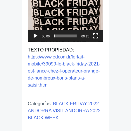
00:00
00:13
TEXTO PROPIEDAD:
https://www.edcom.fr/forfait-
mobile/39099-le-black-friday-2021-
est-lance-chez-l-operateur-orange-
de-nombreux-bons-plans-a-
saisir.html
Categorías:
BLACK FRIDAY 2022
ANDORRA VISIT ANDORRA 2022
BLACK WEEK