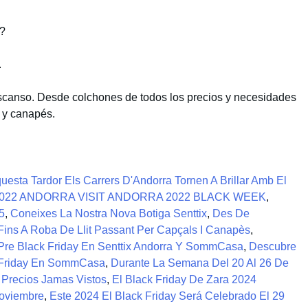
x?
.
scanso. Desde colchones de todos los precios y necesidades
 y canapés.
uesta Tardor Els Carrers D'Andorra Tornen A Brillar Amb El
2022 ANDORRA VISIT ANDORRA 2022 BLACK WEEK
,
5
,
Coneixes La Nostra Nova Botiga Senttix
,
Des De
 Fins A Roba De Llit Passant Per Capçals I Canapès
,
Pre Black Friday En Senttix Andorra Y SommCasa
,
Descubre
k Friday En SommCasa
,
Durante La Semana Del 20 Al 26 De
 Precios Jamas Vistos
,
El Black Friday De Zara 2024
Noviembre
,
Este 2024 El Black Friday Será Celebrado El 29