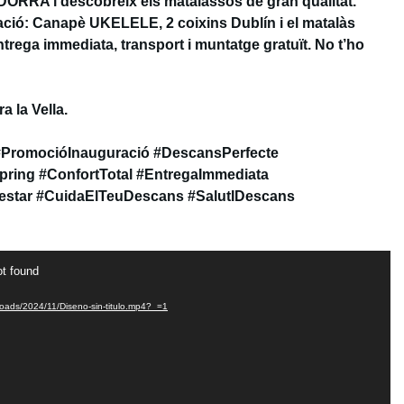
DORRA i descobreix els matalassos de gran qualitat.
ació: Canapè UKELELE, 2 coixins Dublín i el matalàs
rega immediata, transport i muntatge gratuït. No t’ho
a la Vella.
 #PromocióInauguració #DescansPerfecte
ring #ConfortTotal #EntregaImmediata
nestar #CuidaElTeuDescans #SalutIDescans
ot found
ploads/2024/11/Diseno-sin-titulo.mp4?_=1