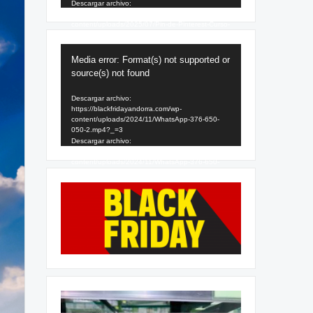
Descargar archivo:
https://blackfridayandorra.com/wp-
content/uploads/2025/07/Pin-de-Pinterest-Curso-
SEO-Sencillo-Amarillo-1.mp4?_=2
Reproductor
Media error: Format(s) not supported or
de
source(s) not found
vídeo
Descargar archivo:
https://blackfridayandorra.com/wp-
content/uploads/2024/11/WhatsApp-376-650-
050-2.mp4?_=3
Descargar archivo:
https://blackfridayandorra.com/wp-
content/uploads/2024/11/WhatsApp-376-650-
050-2.mp4?_=3