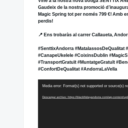
Vine a la nostra nova botiga SENTTIX AN
Gaudeix de la nostra promoció d’inaugur
Magic Spring tot per només 799 €! Amb ent
perdis!
📍 Ens trobaràs al carrer Callaueta, Andorr
#SenttixAndorra #MatalassosDeQualitat
#CanapeUkelele #CoixinsDublin #MagicSp
#TransportGratuït #MuntatgeGratuït #Be
#ConfortDeQualitat #AndorraLaVella
Reproductor
Media error: Format(s) not supported or source(s) n
de
vídeo
Descargar archivo: https://blackfridayandorra.com/wp-content/u