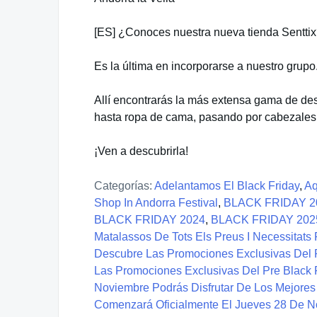
[ES] ¿Conoces nuestra nueva tienda Sentti
Es la última en incorporarse a nuestro grupo
Allí encontrarás la más extensa gama de de
hasta ropa de cama, pasando por cabezales
¡Ven a descubrirla!
Categorías:
Adelantamos El Black Friday
,
Aq
Shop In Andorra Festival
,
BLACK FRIDAY 
BLACK FRIDAY 2024
,
BLACK FRIDAY 202
Matalassos De Tots Els Preus I Necessitats
Descubre Las Promociones Exclusivas Del 
Las Promociones Exclusivas Del Pre Blac
Noviembre Podrás Disfrutar De Los Mejores
Comenzará Oficialmente El Jueves 28 De 