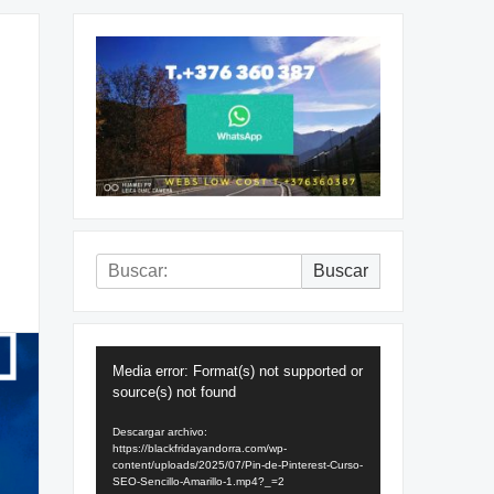
Buscar:
Buscar
Reproductor
Media error: Format(s) not supported or
de
source(s) not found
vídeo
Descargar archivo:
https://blackfridayandorra.com/wp-
content/uploads/2025/07/Pin-de-Pinterest-Curso-
SEO-Sencillo-Amarillo-1.mp4?_=2