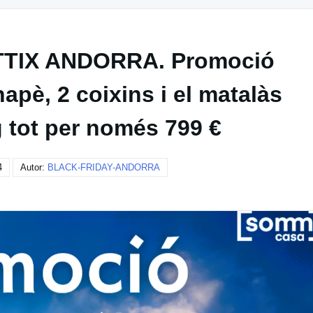
TTIX ANDORRA. Promoció
apè, 2 coixins i el matalàs
 tot per només 799 €
4
Autor:
BLACK-FRIDAY-ANDORRA