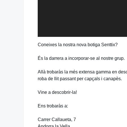
Coneixes la nostra nova botiga Senttix?
És la darrera a incorporar-se al nostre grup.
Allà trobaràs la més extensa gamma en desca
roba de llit passant per capçals i canapès.
Vine a descobrir-la!
Ens trobaràs a:
Carrer Callaueta, 7
Andorra la Vella