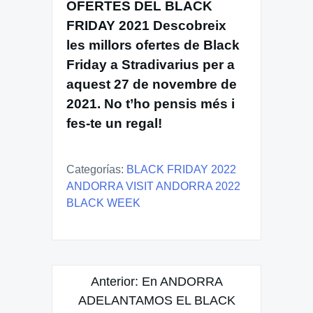
OFERTES DEL BLACK
FRIDAY 2021 Descobreix
les millors ofertes de Black
Friday a Stradivarius per a
aquest 27 de novembre de
2021. No t’ho pensis més i
fes-te un regal!
Categorías:
BLACK FRIDAY 2022
ANDORRA VISIT ANDORRA 2022
BLACK WEEK
Navegación
Anterior:
En ANDORRA
de
ADELANTAMOS EL BLACK