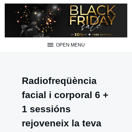
Skip
to
content
OPEN MENU
Radiofreqüència
facial i corporal 6 +
1 sessións
rejoveneix la teva