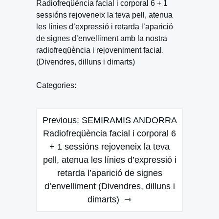
Radiofreqüència facial i corporal 6 + 1
sessións rejoveneix la teva pell, atenua
les línies d’expressió i retarda l’aparició
de signes d’envelliment amb la nostra
radiofreqüència i rejoveniment facial.
(Divendres, dilluns i dimarts)
Categories:
Navegación
Previous:
SEMIRAMIS ANDORRA
de
Radiofreqüència facial i corporal 6
+ 1 sessións rejoveneix la teva
entradas
pell, atenua les línies d’expressió i
retarda l’aparició de signes
d’envelliment (Divendres, dilluns i
dimarts)