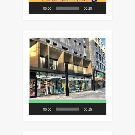
00:00
00:20
Reproductor
de
vídeo
00:00
00:15