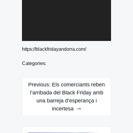
https://blackfridayandorra.com/
Categories:
Navegación
Previous:
Els comerciants reben
de
l’arribada del Black Friday amb
una barreja d’esperança i
entradas
incertesa