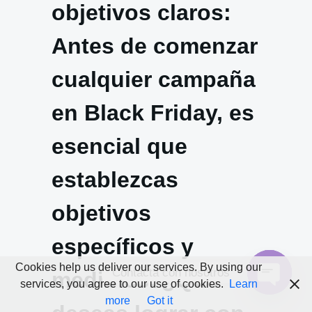
objetivos claros:
Antes de comenzar
cualquier campaña
en Black Friday, es
esencial que
establezcas
objetivos
específicos y
Cookies help us deliver our services. By using our
Contacta con nosotros
medibles. ¿Qué
services, you agree to our use of cookies.
Learn
Open
more
Got it
chaty