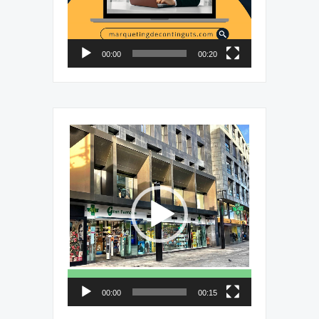
00:00
00:20
Reproductor
de
vídeo
00:00
00:15