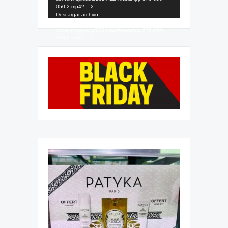
050-2.mp4?_=2
Descargar archivo:
https://blackfridayandorra.com/wp-
content/uploads/2024/11/WhatsApp-376-650-
050-2.mp4?_=2