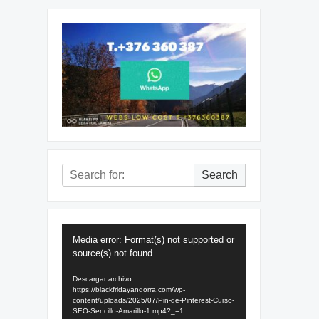
Search
Search
for:
Reproductor
Media error: Format(s) not supported or
de
source(s) not found
vídeo
Descargar archivo:
https://blackfridayandorra.com/wp-
content/uploads/2025/07/Pin-de-Pinterest-Curso-
SEO-Sencillo-Amarillo-1.mp4?_=1