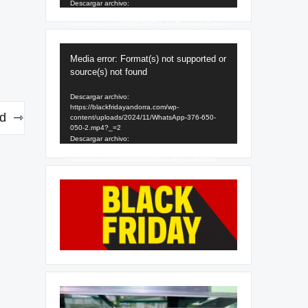
Descargar archivo:
https://blackfridayandorra.com/wp-
content/uploads/2025/07/Pin-de-Pinterest-Curso-
SEO-Sencillo-Amarillo-1.mp4?_=1
Reproductor
Media error: Format(s) not supported or
de
source(s) not found
vídeo
Descargar archivo:
https://blackfridayandorra.com/wp-
rd
content/uploads/2024/11/WhatsApp-376-650-
050-2.mp4?_=2
Descargar archivo:
https://blackfridayandorra.com/wp-
content/uploads/2024/11/WhatsApp-376-650-
050-2.mp4?_=2