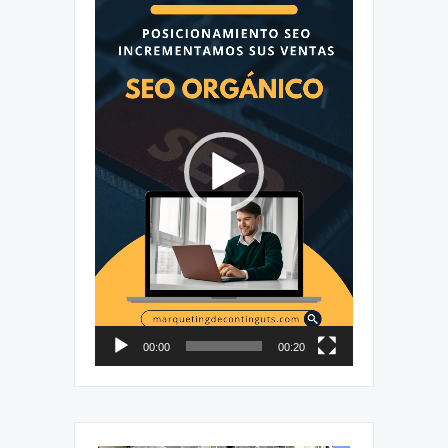
de
vídeo
00:00
00:20