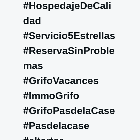
#HospedajeDeCali
dad
#Servicio5Estrellas
#ReservaSinProble
mas
#GrifoVacances
#ImmoGrifo
#GrifoPasdelaCase
#Pasdelacase