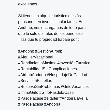
excelentes.
Si tienes un alquiler turístico o estás
pensando en invertir, contáctanos. En
Andbnb, nos encargamos de todo para
que tú solo disfrutes de los beneficios.
¡Haz que tu propiedad trabaje por ti!
#Andbnb #GestiónAirbnb
#AlquilerVacacional
#RendimientoMáximo #InversiónTurística
#RentabilidadSinComplicaciones
#AirbnbAndorra #HospedajeDeCalidad
#Servicio5Estrellas
#ReservaSinProblemas #GrifoVacances
#ImmoGrifo #GrifoPasdelaCase
#Pasdelacase #eltarter #AndorralaVella
#Pasdelacasa #Andorra