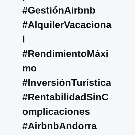
#GestiónAirbnb
#AlquilerVacaciona
l
#RendimientoMáxi
mo
#InversiónTurística
#RentabilidadSinC
omplicaciones
#AirbnbAndorra