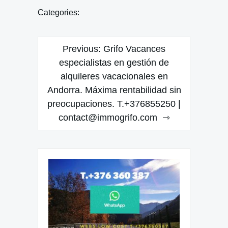
Categories:
Navegación
Previous:
Grifo Vacances
de
especialistas en gestión de
alquileres vacacionales en
entradas
Andorra. Máxima rentabilidad sin
preocupaciones. T.+376855250 |
contact@immogrifo.com