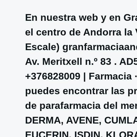
En nuestra web y en Gr
el centro de Andorra la 
Escale) granfarmaciaa
Av. Meritxell n.º 83 . A
+376828009 | Farmacia 
puedes encontrar las p
de parafarmacia del me
DERMA, AVENE, CUMLAU
EUCERIN, ISDIN, KLO