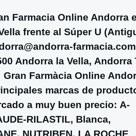
an Farmacia Online Andorra 
Vella frente al Súper U (Antig
ndorra@andorra-farmacia.com
D500 Andorra la Vella, Andorra 
· Gran Farmàcia Online Andor
rincipales marcas de product
rcado a muy buen precio: A-
DE-RILASTIL, Blanca,
RANE, NUTRIBEN, LA ROCHE