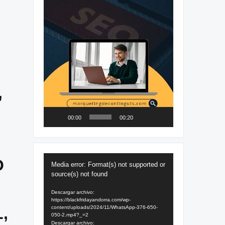
,
00:00
00:20
Reproductor
O
Media error: Format(s) not supported or
de
source(s) not found
vídeo
Descargar archivo:
https://blackfridayandorra.com/wp-
content/uploads/2024/11/WhatsApp-376-650-
,
050-2.mp4?_=2
Descargar archivo: