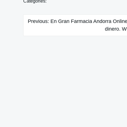
Categories:
Navegación
Previous:
En Gran Farmacia Andorra Online
de
dinero. 
entradas