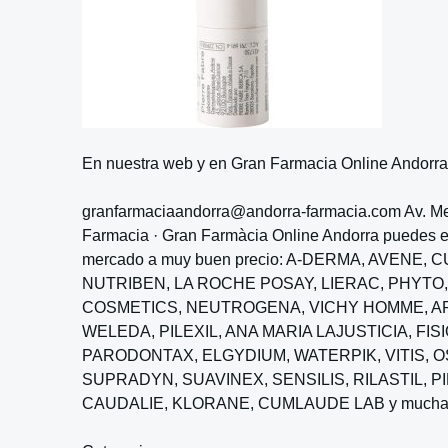
En nuestra web y en Gran Farmacia Online Andorra e
granfarmaciaandorra@andorra-farmacia.com Av. Meri
Farmacia · Gran Farmàcia Online Andorra puedes en
mercado a muy buen precio: A-DERMA, AVENE, 
NUTRIBEN, LA ROCHE POSAY, LIERAC, PHYTO, 
COSMETICS, NEUTROGENA, VICHY HOMME, AR
WELEDA, PILEXIL, ANA MARIA LAJUSTICIA, F
PARODONTAX, ELGYDIUM, WATERPIK, VITIS, O
SUPRADYN, SUAVINEX, SENSILIS, RILASTIL, PI
CAUDALIE, KLORANE, CUMLAUDE LAB y muchas mar