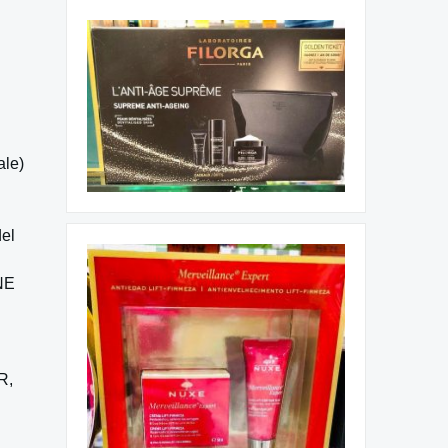
ale)
del
NE
R,