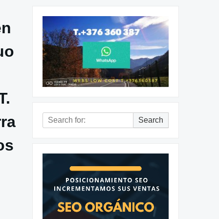
en
uo
T.
ra
Search
Search
for:
os
Reproductor
de
vídeo