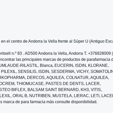
n el centro de Andorra la Vella frente al Súper U (Antiguo Esc
txell n.º 83 . AD500 Andorra la Vella, Andorra T. +376828009 |
contrar las principales marcas de productos de parafarmacia 
CUMLAUDE-RILASTIL, Blanca, EUCERIN, ISDIN, KLORANE,
PILEXIL, SENSILIS, ISDIN, SESDERMA, VICHY, SOMATOLI
KOPHARMA, DERCOS, AQUILEA, COLNATUR, AQUILEA,
ISIOCREM, THIOMUCASE, PASTES DE DENTS, LACER,
STEO BIFLEX, BALSAM SAINT BERNARD, KH3, VITIS,
LEXIL, ORAL B, NUTRIBEN, MUSTELA, LIERAC, LETI, LACE
ca de para farmacia más consulte disponibilidad.