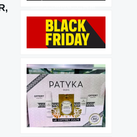
https://blackfridayandorra.com/wp-
R,
content/uploads/2024/11/WhatsApp-376-650-
050-2.mp4?_=2