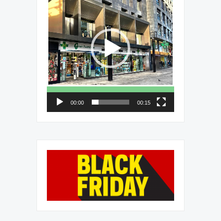
de
vídeo
00:00
00:15