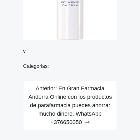
v
Categorías:
Navegación
Anterior:
En Gran Farmacia
de
Andorra Online con los productos
de parafarmacia puedes ahorrar
entradas
mucho dinero. WhatsApp
+376650050