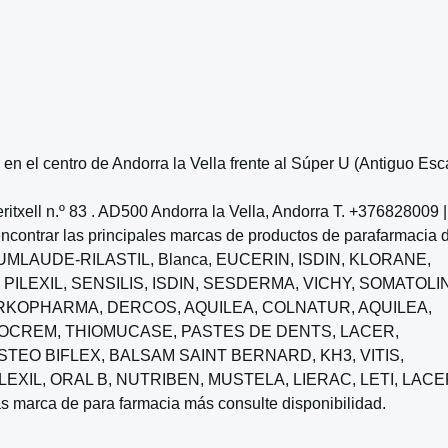
n el centro de Andorra la Vella frente al Súper U (Antiguo Esc
txell n.º 83 . AD500 Andorra la Vella, Andorra T. +376828009 |
contrar las principales marcas de productos de parafarmacia 
CUMLAUDE-RILASTIL, Blanca, EUCERIN, ISDIN, KLORANE,
PILEXIL, SENSILIS, ISDIN, SESDERMA, VICHY, SOMATOLI
KOPHARMA, DERCOS, AQUILEA, COLNATUR, AQUILEA,
ISIOCREM, THIOMUCASE, PASTES DE DENTS, LACER,
STEO BIFLEX, BALSAM SAINT BERNARD, KH3, VITIS,
LEXIL, ORAL B, NUTRIBEN, MUSTELA, LIERAC, LETI, LACE
ca de para farmacia más consulte disponibilidad.