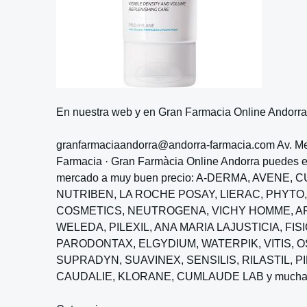
En nuestra web y en Gran Farmacia Online Andorra e
granfarmaciaandorra@andorra-farmacia.com Av. Meri
Farmacia · Gran Farmàcia Online Andorra puedes en
mercado a muy buen precio: A-DERMA, AVENE, 
NUTRIBEN, LA ROCHE POSAY, LIERAC, PHYTO, 
COSMETICS, NEUTROGENA, VICHY HOMME, AR
WELEDA, PILEXIL, ANA MARIA LAJUSTICIA, F
PARODONTAX, ELGYDIUM, WATERPIK, VITIS, O
SUPRADYN, SUAVINEX, SENSILIS, RILASTIL, PI
CAUDALIE, KLORANE, CUMLAUDE LAB y muchas mar