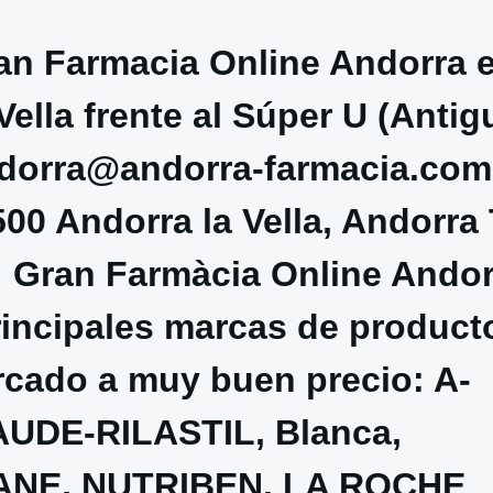
an Farmacia Online Andorra 
Vella frente al Súper U (Antig
ndorra@andorra-farmacia.com
D500 Andorra la Vella, Andorra 
· Gran Farmàcia Online Andor
rincipales marcas de product
rcado a muy buen precio: A-
DE-RILASTIL, Blanca,
RANE, NUTRIBEN, LA ROCHE