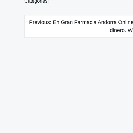
Categories:
Navegación
Previous:
En Gran Farmacia Andorra Online
de
dinero. 
entradas