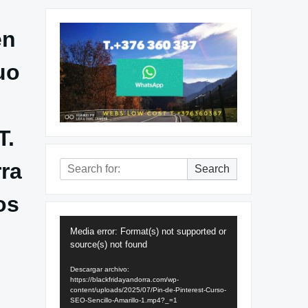
en
uo
T.
ra
Search
Search
for:
os
Reproductor
Media error: Format(s) not supported or
de
source(s) not found
vídeo
Descargar archivo:
https://blackfridayandorra.com/wp-
content/uploads/2025/07/Pin-de-Pinterest-Curso-
SEO-Sencillo-Amarillo-1.mp4?_=1