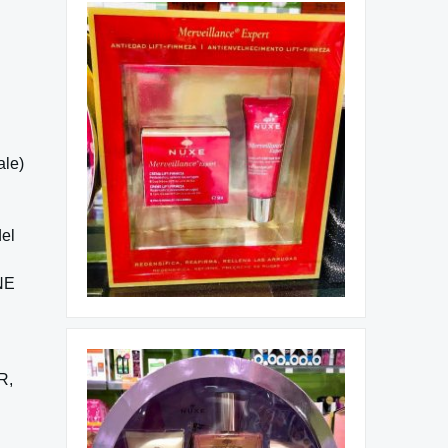
ale)
del
NE
R,