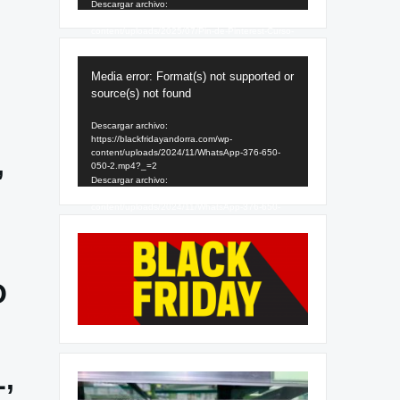
Descargar archivo:
https://blackfridayandorra.com/wp-
content/uploads/2025/07/Pin-de-Pinterest-Curso-
SEO-Sencillo-Amarillo-1.mp4?_=1
Reproductor
Media error: Format(s) not supported or
de
source(s) not found
vídeo
Descargar archivo:
https://blackfridayandorra.com/wp-
content/uploads/2024/11/WhatsApp-376-650-
,
050-2.mp4?_=2
Descargar archivo:
https://blackfridayandorra.com/wp-
content/uploads/2024/11/WhatsApp-376-650-
050-2.mp4?_=2
O
,