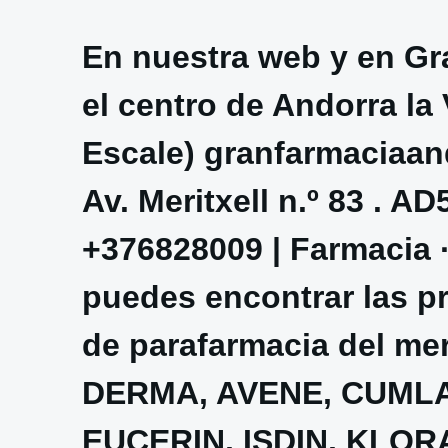
En nuestra web y en Gr
el centro de Andorra la 
Escale) granfarmaciaa
Av. Meritxell n.º 83 . A
+376828009 | Farmacia 
puedes encontrar las p
de parafarmacia del me
DERMA, AVENE, CUMLAU
EUCERIN, ISDIN, KLO