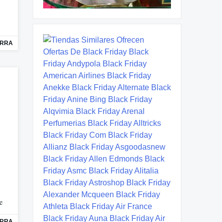
ORRA
e
ORRA