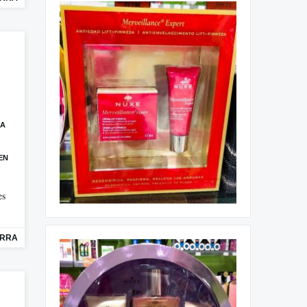
CA
EN
es
ORRA