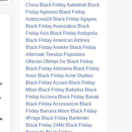
TU
O
EN