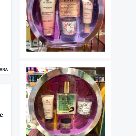
ORRA
de