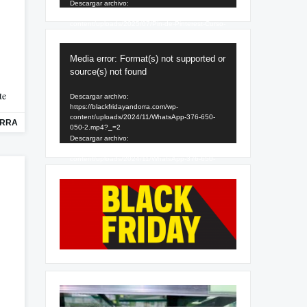
Descargar archivo:
https://blackfridayandorra.com/wp-
content/uploads/2025/07/Pin-de-Pinterest-Curso-
SEO-Sencillo-Amarillo-1.mp4?_=1
Reproductor
Media error: Format(s) not supported or
de
source(s) not found
vídeo
te
Descargar archivo:
https://blackfridayandorra.com/wp-
content/uploads/2024/11/WhatsApp-376-650-
ORRA
050-2.mp4?_=2
Descargar archivo:
https://blackfridayandorra.com/wp-
content/uploads/2024/11/WhatsApp-376-650-
050-2.mp4?_=2