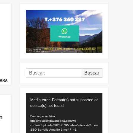
Buscar:
Buscar
ORRA
Reproductor
Media error: Format(s) not supported or
de
source(s) not found
vídeo
n
Descargar archivo:
https://blackfridayandorra.com/wp-
content/uploads/2025/07/Pin-de-Pinterest-Curso-
SEO-Sencillo-Amarillo-1.mp4?_=1