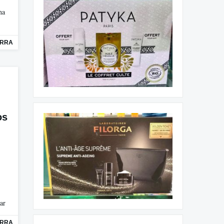
ha
ORRA
os
ar
ORRA