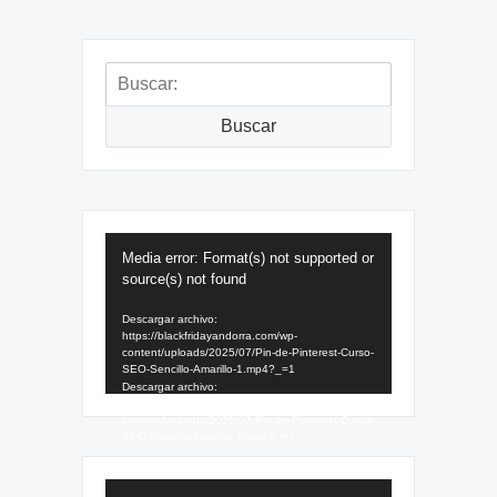
Buscar:
Buscar
Reproductor
Media error: Format(s) not supported or
de
source(s) not found
vídeo
Descargar archivo:
https://blackfridayandorra.com/wp-
content/uploads/2025/07/Pin-de-Pinterest-Curso-
SEO-Sencillo-Amarillo-1.mp4?_=1
Descargar archivo:
https://blackfridayandorra.com/wp-
content/uploads/2025/07/Pin-de-Pinterest-Curso-
SEO-Sencillo-Amarillo-1.mp4?_=1
Reproductor